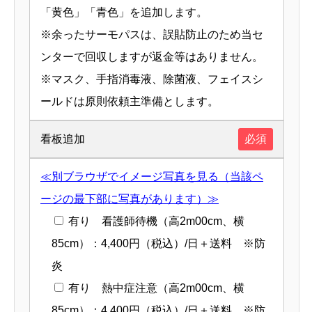
「黄色」「青色」を追加します。
※余ったサーモパスは、誤貼防止のため当セ
ンターで回収しますが返金等はありません。
※マスク、手指消毒液、除菌液、フェイスシ
ールドは原則依頼主準備とします。
看板追加
必須
≪別ブラウザでイメージ写真を見る（当該ペ
ージの最下部に写真があります）≫
有り 看護師待機（高2m00cm、横
85cm）：4,400円（税込）/日＋送料 ※防
炎
有り 熱中症注意（高2m00cm、横
85cm）：4,400円（税込）/日＋送料 ※防